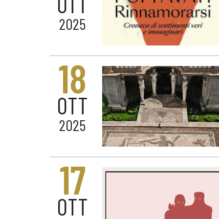
OTT
2025
18
OTT
2025
17
OTT