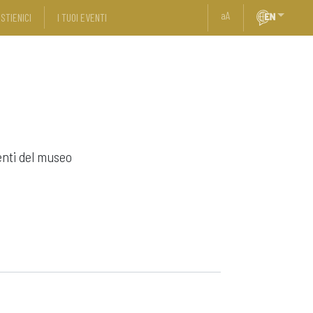
a
A
STIENICI
I TUOI EVENTI
enti del museo