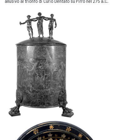
allusivo al trionfo di Curio Dentato su Pirro nel 275 a.C.