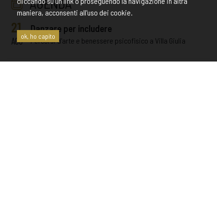
AGENDA
cliccando su un link o proseguendo la navigazione in altra
maniera, acconsenti all'uso dei cookie.
21
Danzare per includere
ok, ho capito
AGO
Percorsi d'arte e benessere psicofisico a Villa Giulia
7
Danzare per includere
AGO
Percorsi d'arte e benessere psicofisico a Villa Giulia
24
Danzare per includere
LUG
Percorsi d'arte e benessere psicofisico a Villa Giulia
11
APERTURA SERALE STRAORDINARIA
LUG
Apertura serale straordinaria con visite alla Tomba
François e videomapping
10
Danzare per includere
LUG
Percorsi d'arte e benessere psicofisico a Villa Giulia