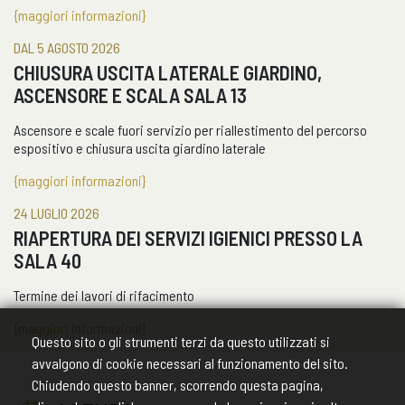
{maggiori informazioni}
DAL 5 AGOSTO 2026
CHIUSURA USCITA LATERALE GIARDINO,
ASCENSORE E SCALA SALA 13
Ascensore e scale fuori servizio per riallestimento del percorso
espositivo e chiusura uscita giardino laterale
{maggiori informazioni}
24 LUGLIO 2026
RIAPERTURA DEI SERVIZI IGIENICI PRESSO LA
SALA 40
Termine dei lavori di rifacimento
{maggiori informazioni}
Questo sito o gli strumenti terzi da questo utilizzati si
avvalgono di cookie necessari al funzionamento del sito.
Chiudendo questo banner, scorrendo questa pagina,