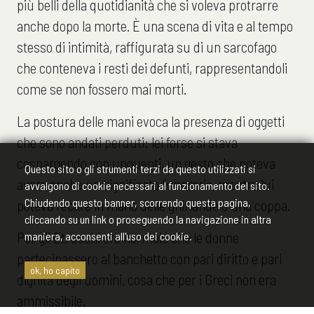
più belli della quotidianità che si voleva protrarre
anche dopo la morte. È una scena di vita e al tempo
stesso di intimità, raffigurata su di un sarcofago
che conteneva i resti dei defunti, rappresentandoli
come se non fossero mai morti.
La postura delle mani evoca la presenza di oggetti
che sono andati perduti: lei forse si stava
cospargendo con unguenti, un gesto che poteva
Questo sito o gli strumenti terzi da questo utilizzati si
avere anche un significato funerario, mentre lui
avvalgono di cookie necessari al funzionamento del sito.
Chiudendo questo banner, scorrendo questa pagina,
poteva recare in mano delle ghirlande o una coppa.
cliccando su un link o proseguendo la navigazione in altra
Per gli Etruschi era normale che le donne
maniera, acconsenti all'uso dei cookie.
partecipassero al banchetto con pari diritto e pari
ok, ho capito
dignità degli uomini, cosa che per i Greci non era
ammissibile.