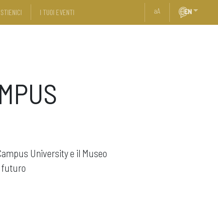
a
A
STIENICI
I TUOI EVENTI
AMPUS
k Campus University e il Museo
l futuro