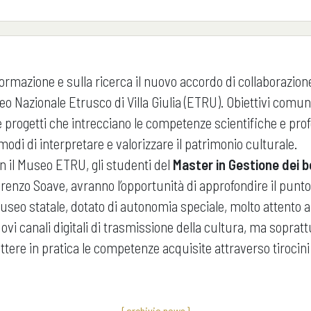
formazione e sulla ricerca il nuovo accordo di collaborazi
seo Nazionale Etrusco di Villa Giulia (ETRU). Obiettivi comu
 e progetti che intrecciano le competenze scientifiche e prof
odi di interpretare e valorizzare il patrimonio culturale.
on il Museo ETRU, gli studenti del
Master in Gestione dei be
orenzo Soave, avranno l’opportunità di approfondire il punto 
useo statale, dotato di autonomia speciale, molto attento al
ovi canali digitali di trasmissione della cultura, ma sopratt
ettere in pratica le competenze acquisite attraverso tirocini
{ archivio news }