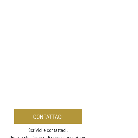
CONTATTACI
Scrivici e contattaci.
Guarda chi siamo e di cosa ci occupiamo