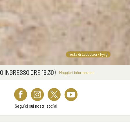
Testa di Leucotea - Pyrgi
Sarcofago degli sposi
Lamine di Pyrgi
Scudo bilobato
Apollo di Veio
Parco di Veio
Apollo
O INGRESSO ORE 18.30)
Maggiori informazioni
Seguici sui nostri social