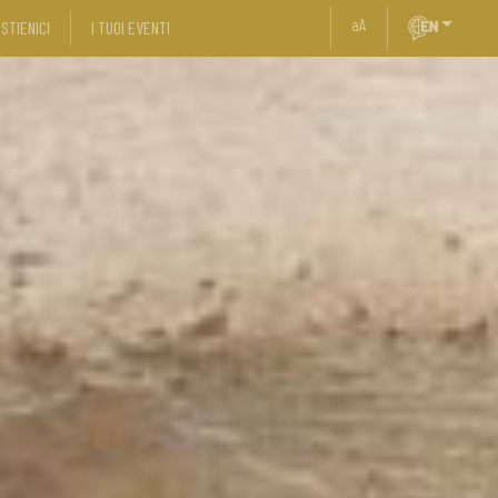
a
A
STIENICI
I TUOI EVENTI