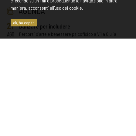
AGENDA
cliccando su un link o proseguendo la navigazione in altra
maniera, acconsenti all'uso dei cookie.
21
Danzare per includere
ok, ho capito
AGO
Percorsi d'arte e benessere psicofisico a Villa Giulia
7
Danzare per includere
AGO
Percorsi d'arte e benessere psicofisico a Villa Giulia
24
Danzare per includere
LUG
Percorsi d'arte e benessere psicofisico a Villa Giulia
11
APERTURA SERALE STRAORDINARIA
LUG
Apertura serale straordinaria con visite alla Tomba
François e videomapping
10
Danzare per includere
LUG
Percorsi d'arte e benessere psicofisico a Villa Giulia