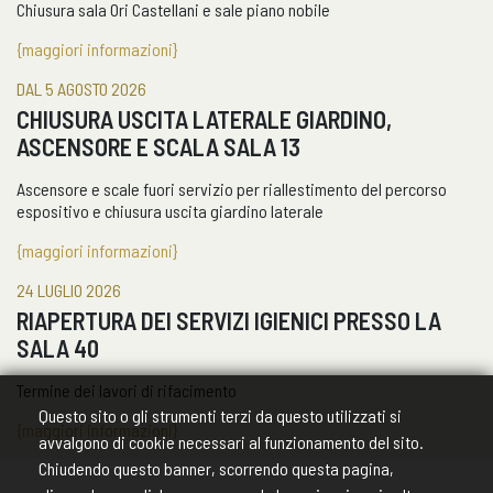
{maggiori informazioni}
DAL 5 AGOSTO 2026
CHIUSURA USCITA LATERALE GIARDINO,
ASCENSORE E SCALA SALA 13
Ascensore e scale fuori servizio per riallestimento del percorso
espositivo e chiusura uscita giardino laterale
{maggiori informazioni}
24 LUGLIO 2026
RIAPERTURA DEI SERVIZI IGIENICI PRESSO LA
SALA 40
Termine dei lavori di rifacimento
{maggiori informazioni}
Questo sito o gli strumenti terzi da questo utilizzati si
avvalgono di cookie necessari al funzionamento del sito.
Chiudendo questo banner, scorrendo questa pagina,