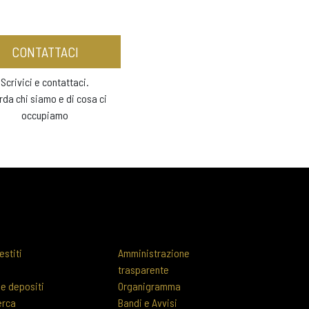
CONTATTACI
Scrivici e contattaci.
rda chi siamo e di cosa ci
occupiamo
estiti
Amministrazione
trasparente
 e depositi
Organigramma
erca
Bandi e Avvisi