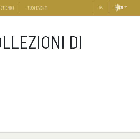
a
A
STIENICI
I TUOI EVENTI
LLEZIONI DI