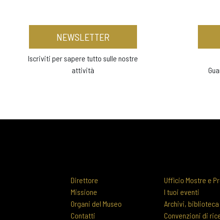
NEWSLETTER
Iscriviti per sapere tutto sulle nostre
attività
Gua
Direttore
Ufficio Mostre e Pr
Missione
I tuoi eventi
Organi del Museo
Archivi, biblioteca
Contatti
Convenzioni di ric