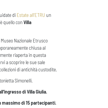
guidate di
Estate all'ETRU
un
è quello con
Villa
el Museo Nazionale Etrusco
temporaneamente chiusa al
lmente riaperta in questa
i a scoprire le sue sale
ollezioni di antichità custodite.
tonietta Simonelli.
'ingresso di Villa Giulia.
n massimo di 15 partecipanti.