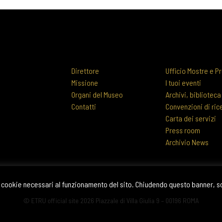
Direttore
Ufficio Mostre e Pr
Missione
I tuoi eventi
Organi del Museo
Archivi, biblioteca
Contatti
Convenzioni di ric
Carta dei servizi
Press room
Archivio News
 di cookie necessari al funzionamento del sito. Chiudendo questo banner, 
© ETRU official site 2026 Piazzale di Villa Giulia 9 – 00196 ROMA