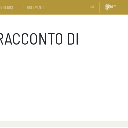
a
A
STIENICI
I TUOI EVENTI
 RACCONTO DI