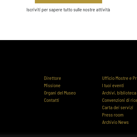
Iscriviti per sapere tutto sulle nostre attività
Direttore
Ufficio Mostre e Pr
Missione
I tuoi eventi
Organi del Museo
Archivi, biblioteca
Contatti
Convenzioni di ric
Carta dei servizi
Press room
Archivio News