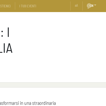
a
A
STIENICI
I TUOI EVENTI
 I
LIA
asformarsi in una straordinaria