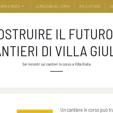
COPRI IL MUSEO
LA MACCHINA DEL TEMPIO
VIVI LE ATTIVITÀ
SO
OSTRUIRE IL FUTURO:
NTIERI DI VILLA GIU
Sei incontri sui cantieri in corso a Villa Giulia
Un cantiere in corso può tr