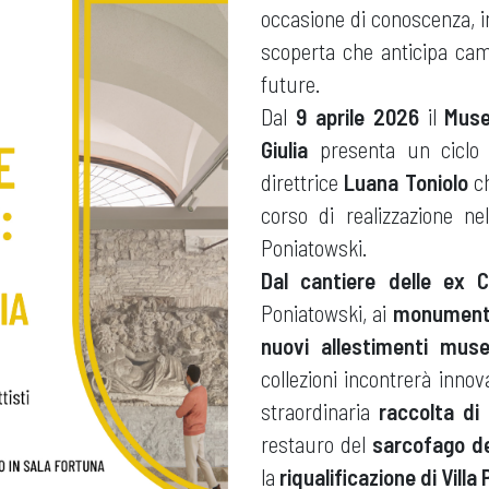
occasione di conoscenza, in
scoperta che anticipa cam
future.
Dal
9 aprile 2026
il
Muse
Giulia
presenta un ciclo 
direttrice
Luana Toniolo
ch
corso di realizzazione nel
Poniatowski.
Dal cantiere delle ex 
Poniatowski, ai
monumental
nuovi allestimenti muse
collezioni incontrerà innova
straordinaria
raccolta di 
restauro del
sarcofago de
la
riqualificazione di Vill