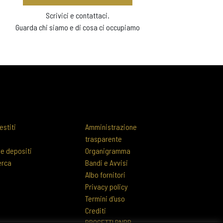
Scrivici e contattaci.
Guarda chi siamo e di cosa ci occupiamo
estiti
Amministrazione
trasparente
 e depositi
Organigramma
erca
Bandi e Avvisi
Albo fornitori
Privacy policy
Termini d'uso
Crediti
PROGETTI PNRR