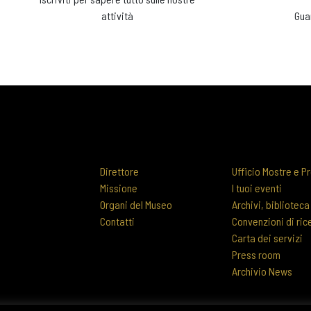
attività
Gua
Direttore
Ufficio Mostre e Pr
Missione
I tuoi eventi
Organi del Museo
Archivi, biblioteca
Contatti
Convenzioni di ric
Carta dei servizi
Press room
Archivio News