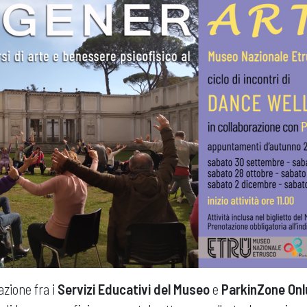
azione fra i
Servizi Educativi del Museo
e
ParkinZone Onl