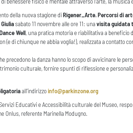
i benessere fisico e mentale attraverso l'arte, la musica e
to della nuova stagione di
Rigener_Arte. Percorsi di ar
 Giulia
sabato 11 novembre alle ore 11: una
visita guidata
 Dance Well
, una pratica motoria e riabilitativa a beneficio
on (e di chiunque ne abbia voglia!), realizzata a contatto con
che precedono la danza hanno lo scopo di avvicinare le pers
rimonio culturale, fornire spunti di riflessione e personali
ligatoria
all'indirizzo
info@parkinzone.org
 Servizi Educativi e Accessibilità culturale del Museo, respo
ne Onlus, referente Marinella Modugno.