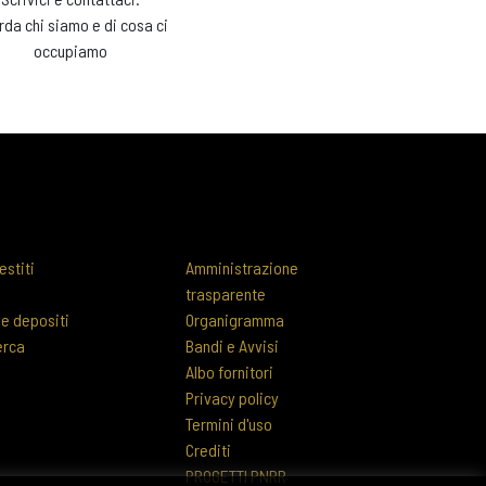
rda chi siamo e di cosa ci
occupiamo
estiti
Amministrazione
trasparente
 e depositi
Organigramma
erca
Bandi e Avvisi
Albo fornitori
Privacy policy
Termini d'uso
Crediti
PROGETTI PNRR