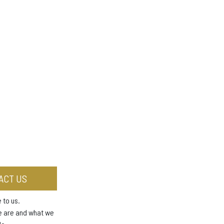
ACT US
 to us.
e are and what we