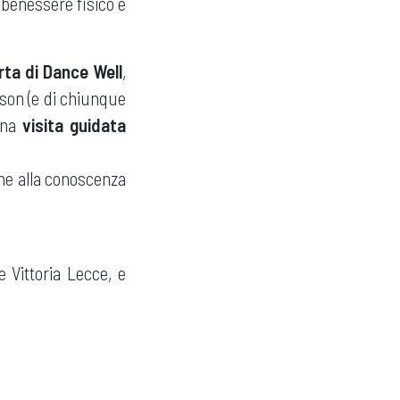
benessere fisico e
rta di Dance Well
,
nson (e di chiunque
 una
visita guidata
one alla conoscenza
e Vittoria Lecce, e