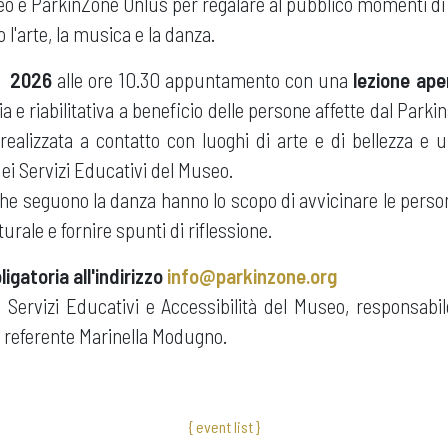
eo e ParkinZone Onlus per regalare al pubblico momenti di 
l'arte, la musica e la danza.
no 2026
alle ore 10.30 appuntamento con una
lezione ape
a e riabilitativa a beneficio delle persone affette dal Parki
 realizzata a contatto con luoghi di arte e di bellezza e
ei Servizi Educativi del Museo.
che seguono la danza hanno lo scopo di avvicinare le pers
urale e fornire spunti di riflessione.
igatoria all'indirizzo
info@parkinzone.org
i Servizi Educativi e Accessibilità del Museo, responsabil
 referente Marinella Modugno.
{ event list }