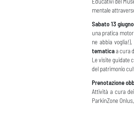
Educativi del Mus
mentale attraverso 
Sabato 13 giug
una pratica motori
ne abbia voglia!),
tematica
a cura d
Le visite guidate 
del patrimonio cult
Prenotazione obbl
Attività a cura de
ParkinZone Onlus,