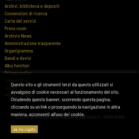
Archivi, biblioteca e depositi
Convenzioni di ricerca
Carta dei servizi
Press room
Archivio News
Amministrazione trasparente
Organigramma
Bandi e Avvisi
Albo fornitori
Privacy policy
Termini d'uso
Questo sito o gli strumenti terzi da questo utilizzati si
Crediti
avvalgono di cookie necessari al funzionamento del sito.
PROGETTI PNRR
Chiudendo questo banner, scorrendo questa pagina,
cliccando su un link o proseguendo la navigazione in altra
maniera, acconsenti all'uso dei cookie.
© ETRU official site 2026 Piazzale di Villa Giulia 9 – 00196 ROMA
ok, ho capito