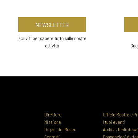
NEWSLETTER
Iscriviti per sapere tutto sulle nostre
attività
Gua
Direttore
Ufficio Mostre e Pr
Missione
I tuoi eventi
Organi del Museo
Archivi, biblioteca
Contatti
Convenzioni di ric