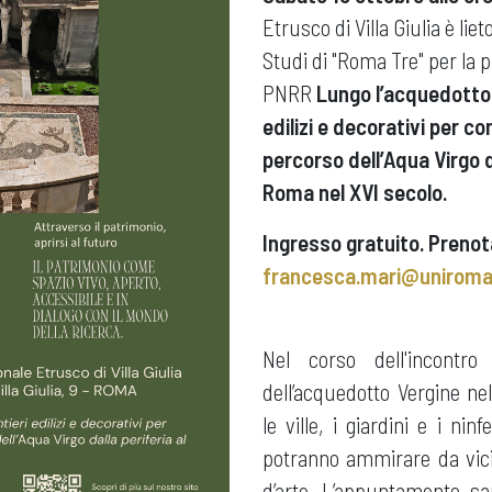
Etrusco di Villa Giulia è liet
Studi di "Roma Tre" per la 
PNRR
Lungo l’acquedotto. 
edilizi e decorativi per c
percorso dell’Aqua Virgo d
Roma nel XVI secolo.
Ingresso gratuito. Prenotaz
francesca.mari@uniroma
Nel corso dell'incontro
dell’acquedotto Vergine ne
le ville, i giardini e i nin
potranno ammirare da vici
d’arte. L’appuntamento sar