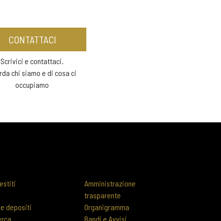
CONTATTACI
Scrivici e contattaci.
rda chi siamo e di cosa ci
occupiamo
estiti
Amministrazione
trasparente
 e depositi
Organigramma
erca
Bandi e Avvisi