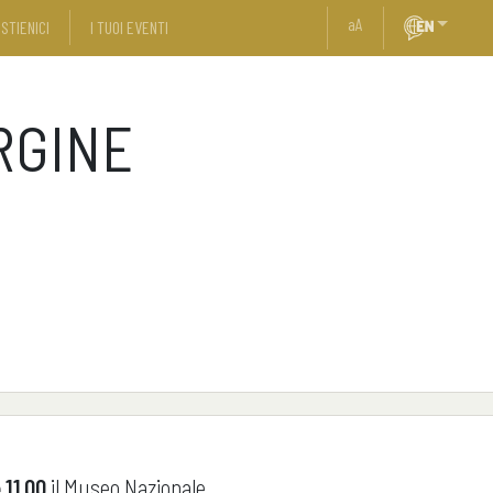
a
A
STIENICI
I TUOI EVENTI
RGINE
 11.00
il Museo Nazionale