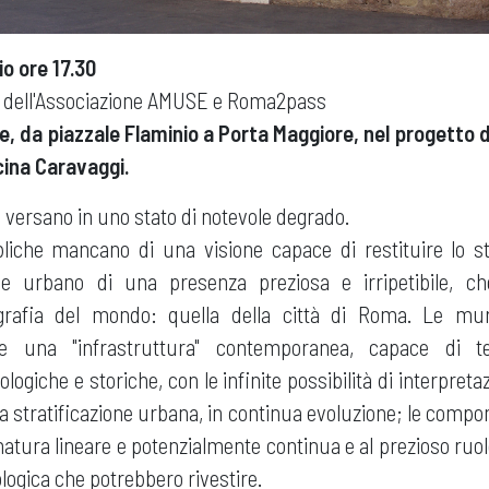
io ore 17.30
a dell'Associazione AMUSE e Roma2pass
e, da piazzale Flaminio a Porta Maggiore, nel progetto d
cina Caravaggi.
versano in uno stato di notevole degrado.
iche mancano di una visione capace di restituire lo st
e e urbano di una presenza preziosa e irripetibile, ch
grafia del mondo: quella della città di Roma. Le m
e una "infrastruttura" contemporanea, capace di t
ogiche e storiche, con le infinite possibilità di interpreta
a stratificazione urbana, in continua evoluzione; le compon
 natura lineare e potenzialmente continua e al prezioso ruo
ologica che potrebbero rivestire.