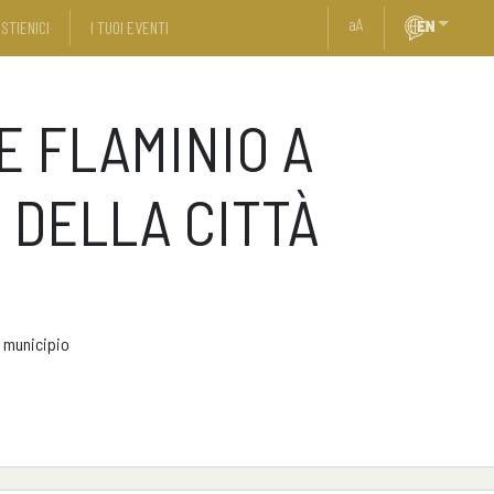
a
A
STIENICI
I TUOI EVENTI
E FLAMINIO A
 DELLA CITTÀ
o municipio