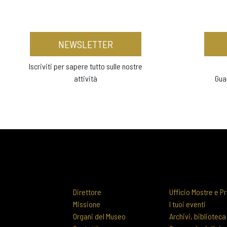
NEWSLETTER
Iscriviti per sapere tutto sulle nostre
attività
Gua
Direttore
Ufficio Mostre e Pr
Missione
I tuoi eventi
Organi del Museo
Archivi, biblioteca