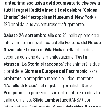
l’
anteprima esclusiva del documentario
che svela
tutti i segreti (editi e inediti) del celebre
“Golden
Chariot” del Metropolitan Museum di New York
a
120 anni dal suo avventuroso trafugamento.
Sabato 24 settembre alle ore 21
, nella splendida e
interamente rinnovata
sala della Fortuna del Museo
Nazionale Etrusco di Villa Giulia
, nell’ambito della
seconda edizione della manifestazione “
Festa
etrusca! La Storia si racconta
” che animerà la due
giorni delle
Giornate Europee del Patrimonio
, sarà
proiettato in anteprima mondiale il documentario
“
L’anello di Grace
” del regista e giornalista
Dario
Prosperini
. La proiezione sarà introdotta e moderata
dalla giornalista
Silvia Lambertucci
(ANSA), con
interventi del Direttore del Museo
Valentino Nizzo
e di