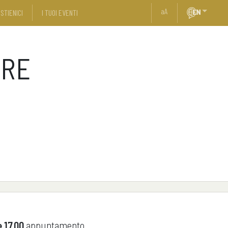
a
A
STIENICI
I TUOI EVENTI
ERE
e 17.00
appuntamento