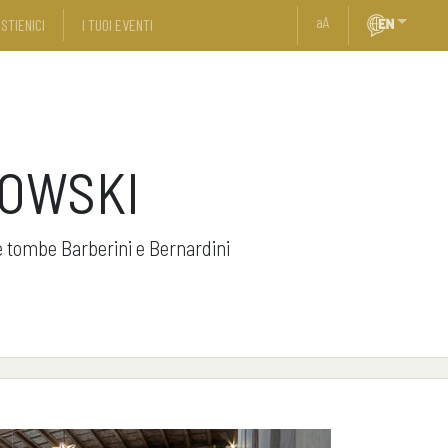
a
A
STIENICI
I TUOI EVENTI
TOWSKI
le tombe Barberini e Bernardini