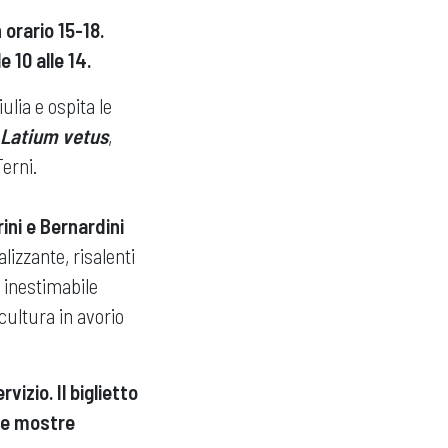
 orario 15-18.
e 10 alle 14.
ulia e ospita le
Latium vetus
,
Terni.
ni e Bernardini
lizzante, risalenti
i inestimabile
scultura in avorio
izio. Il biglietto
lle mostre