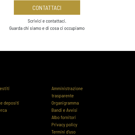
CONTATTACI
Scrivici e contattaci.
Guarda chi siamo e di cosa ci occupiamo
estiti
Amministrazione
trasparente
 e depositi
Organigramma
erca
Bandi e Avvisi
Albo fornitori
Privacy policy
Termini d'uso