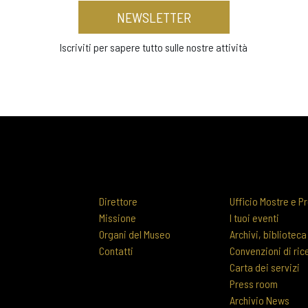
NEWSLETTER
Iscriviti per sapere tutto sulle nostre attività
Direttore
Ufficio Mostre e Pr
Missione
I tuoi eventi
Organi del Museo
Archivi, biblioteca
Contatti
Convenzioni di ric
Carta dei servizi
Press room
Archivio News