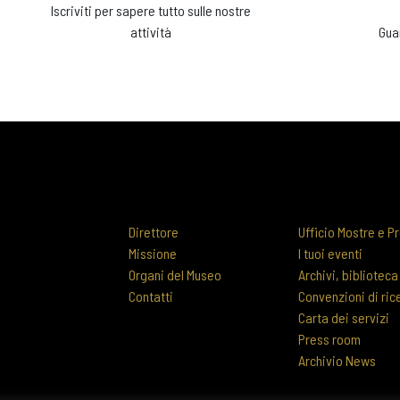
Iscriviti per sapere tutto sulle nostre
attività
Gua
Direttore
Ufficio Mostre e Pr
Missione
I tuoi eventi
Organi del Museo
Archivi, biblioteca
Contatti
Convenzioni di ric
Carta dei servizi
Press room
Archivio News