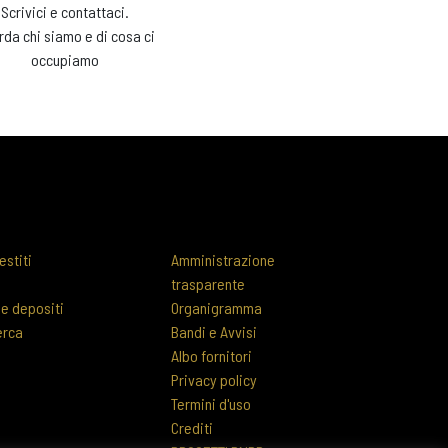
Scrivici e contattaci.
rda chi siamo e di cosa ci
occupiamo
estiti
Amministrazione
trasparente
 e depositi
Organigramma
erca
Bandi e Avvisi
Albo fornitori
Privacy policy
Termini d'uso
Crediti