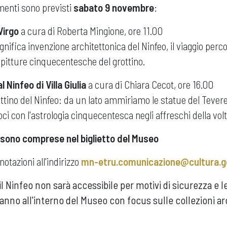
menti sono previsti
sabato 9 novembre
:
Virgo
a cura di Roberta Mingione, ore 11.00
ifica invenzione architettonica del Ninfeo, il viaggio percor
e pitture cinquecentesche del grottino.
l Ninfeo di Villa Giulia
a cura di Chiara Cecot, ore 16.00
tino del Ninfeo: da un lato ammiriamo le statue del Tevere 
moci con l'astrologia cinquecentesca negli affreschi della vol
 sono comprese nel biglietto del Museo
notazioni all'indirizzo
mn-etru.comunicazione@cultura.go
 il Ninfeo non sarà accessibile per motivi di sicurezza e l
ranno all'interno del Museo con focus sulle collezioni a