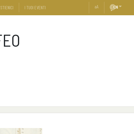
a
A
STIENICI
I TUOI EVENTI
FEO