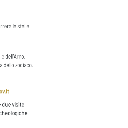
rerà le stelle
e dell'Arno,
ta dello zodiaco.
v.it
e due visite
rcheologiche.