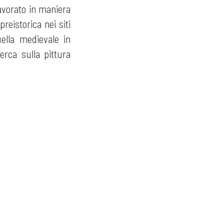
lavorato in maniera
reistorica nei siti
uella medievale in
erca sulla pittura