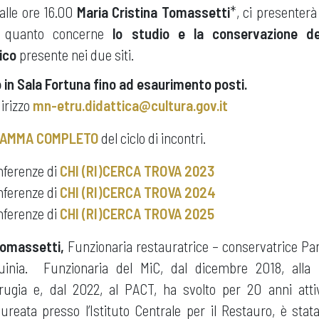
alle ore 16.00
Maria Cristina Tomassetti
*, ci presenterà 
r quanto concerne
lo studio e la conservazione del
ico
presente nei due siti.
 in Sala Fortuna fino ad esaurimento posti.
dirizzo
mn-etru.didattica@cultura.gov.it
AMMA COMPLETO
del ciclo di incontri.
onferenze di
CHI (RI)CERCA TROVA 2023
onferenze di
CHI (RI)CERCA TROVA 2024
onferenze di
CHI (RI)CERCA TROVA 2025
 Tomassetti,
Funzionaria restauratrice – conservatrice Par
uinia. Funzionaria del MiC, dal dicembre 2018, alla G
rugia e, dal 2022, al PACT, ha svolto per 20 anni atti
ureata presso l’Istituto Centrale per il Restauro, è stata