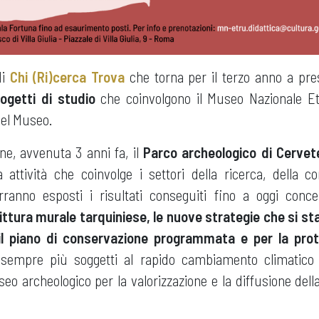
di
Chi (Ri)cerca Trova
che torna per il terzo anno a pr
rogetti di studio
che coinvolgono il Museo Nazionale E
del Museo.
one, avvenuta 3 anni fa, il
Parco archeologico di Cervete
a attività che coinvolge i settori della ricerca, della co
erranno esposti i risultati conseguiti fino a oggi conc
pittura murale tarquiniese, le nuove strategie che si s
l piano di conservazione programmata e per la prote
 sempre più soggetti al rapido cambiamento climatico
eo archeologico per la valorizzazione e la diffusione del