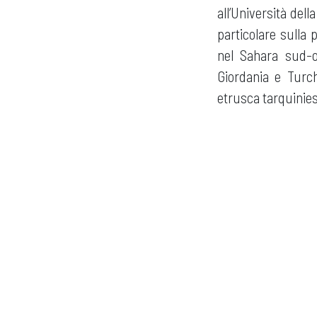
all’Università del
particolare sulla 
nel Sahara sud-or
Giordania e Turch
etrusca tarquinie