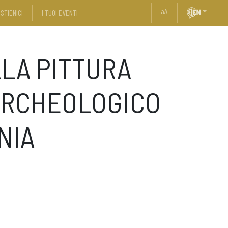
a
A
STIENICI
I TUOI EVENTI
LA PITTURA
ARCHEOLOGICO
NIA