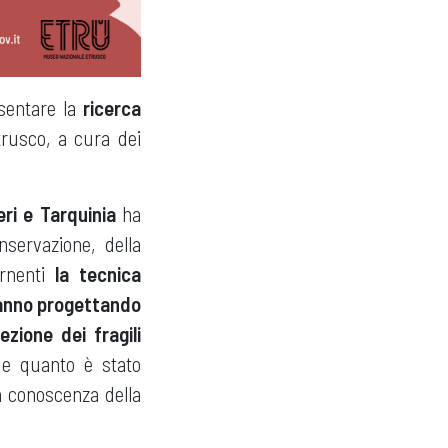
esentare la
ricerca
trusco, a cura dei
ri e Tarquinia
ha
nservazione, della
ernenti
la
tecnica
tanno progettando
zione dei fragili
 e quanto è stato
la conoscenza della