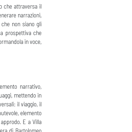
ro che attraversa il
nerare narrazioni,
 che non siano gli
na prospettiva che
sformandola in voce,
lemento narrativo,
guaggi, mettendo in
sali: il viaggio, il
 mutevole, elemento
 approdo. E a Villa
pera di Bartolomeo