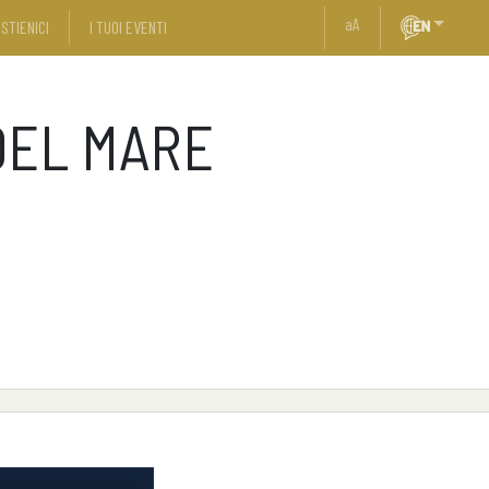
a
A
STIENICI
I TUOI EVENTI
DEL MARE