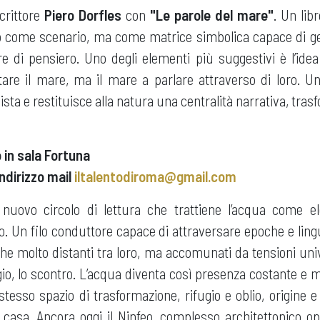
crittore
Piero Dorfles
con
"Le parole del mare"
. Un lib
 come scenario, ma come matrice simbolica capace di ge
re di pensiero. Uno degli elementi più suggestivi è l’idea
ntare il mare, ma il mare a parlare attraverso di loro. U
 vista e restituisce alla natura una centralità narrativa, tra
 in sala Fortuna
indirizzo mail
iltalentodiroma@gmail.com
l nuovo circolo di lettura che trattiene l’acqua come e
co. Un filo conduttore capace di attraversare epoche e lin
he molto distanti tra loro, ma accomunati da tensioni univer
gio, lo scontro. L’acqua diventa così presenza costante e
stesso spazio di trasformazione, rifugio e oblio, origine e
di casa. Ancora oggi il Ninfeo, complesso architettonico o