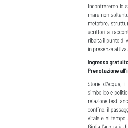
Incontreremo lo s
mare non soltanto
metafore, struttu
scrittori a racco
ribalta il punto di
in presenza attiva.
Ingresso gratuito
Prenotazione all'
Storie d’Acqua, i
simbolico e politi
relazione testi anc
confine, il passag
vitale e al tempo 
Giulia l’acqua è 