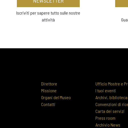
NEWSLETTER
Iscriviti per sapere tutto sulle nostre
attività
Gua
Direttore
Ufficio Mostre e Pr
Missione
I tuoi eventi
Organi del Museo
Archivi, biblioteca
Contatti
Convenzioni di ric
Carta dei servizi
Press room
Archivio News