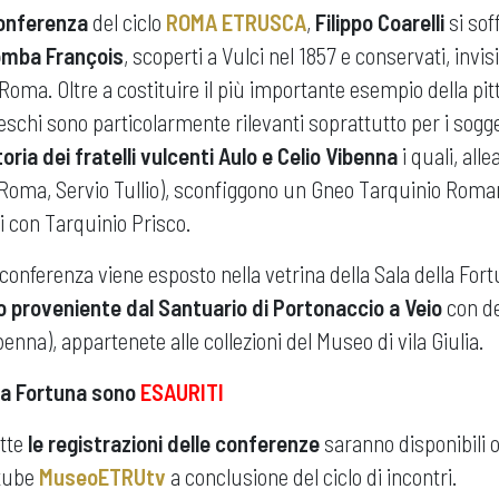
onferenza
del ciclo
ROMA ETRUSCA
,
Filippo Coarelli
si sof
tomba François
, scoperti a Vulci nel 1857 e conservati, invisi
a Roma. Oltre a costituire il più importante esempio della pi
freschi sono particolarmente rilevanti soprattutto per i sogg
toria dei fratelli vulcenti Aulo e Celio Vibenna
i quali, alle
i Roma, Servio Tullio), sconfiggono un Gneo Tarquinio Rom
si con Tarquinio Prisco.
conferenza viene esposto nella vetrina della Sala della Fort
o proveniente dal Santuario di Portonaccio a Veio
con de
enna), appartenete alle collezioni del Museo di vila Giulia.
ella Fortuna sono
ESAURITI
utte
le registrazioni delle conferenze
saranno disponibili
tube
MuseoETRUtv
a conclusione del ciclo di incontri.