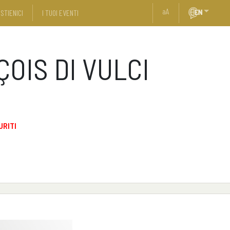
a
A
STIENICI
I TUOI EVENTI
OIS DI VULCI
URITI