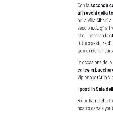
Con la
seconda c
affreschi della 
nella Villa Albani 
secolo a.C., gli af
che illustrano la
s
futuro sesto re d
quindi identificar
In occasione della 
calice in buccher
Vipiennas (Aulo Vib
I posti in Sala d
Ricordiamo che t
nostro canale you