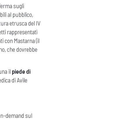
ferma sugli
bili al pubblico,
ttura etrusca del IV
etti rappresentati
ati con Mastarna (il
ano, che dovrebbe
una il
piede di
dica di Avile
 on-demand sul