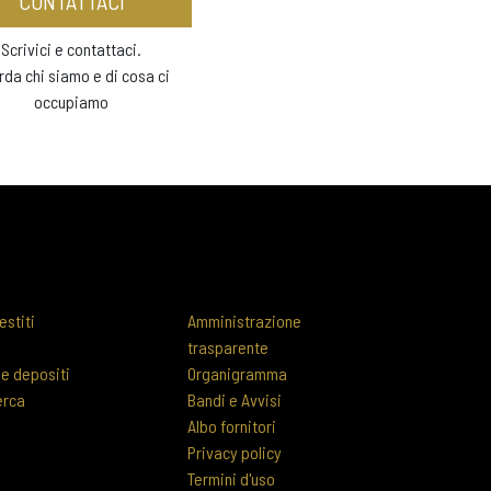
CONTATTACI
Scrivici e contattaci.
rda chi siamo e di cosa ci
occupiamo
estiti
Amministrazione
trasparente
 e depositi
Organigramma
erca
Bandi e Avvisi
Albo fornitori
Privacy policy
Termini d'uso