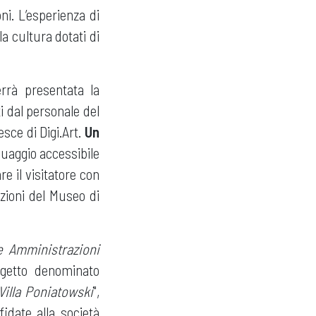
oni. L’esperienza di
a cultura dotati di
errà presentata la
i dal personale del
sce di Digi.Art.
Un
guaggio accessibile
e il visitatore con
ezioni del Museo di
le Amministrazioni
ogetto denominato
Villa Poniatowski
",
idate alla società