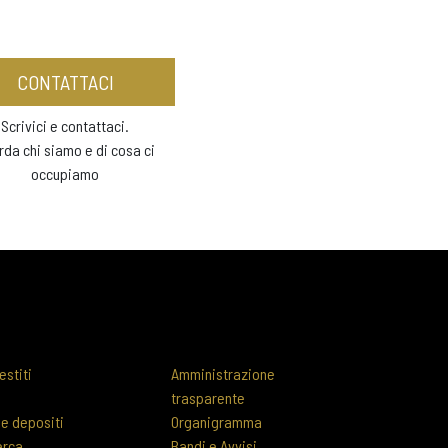
CONTATTACI
Scrivici e contattaci.
rda chi siamo e di cosa ci
occupiamo
estiti
Amministrazione
trasparente
 e depositi
Organigramma
erca
Bandi e Avvisi