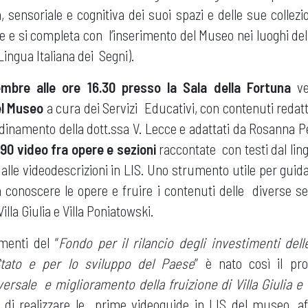
a, sensoriale e cognitiva dei suoi spazi e delle sue collezi
sce e si completa con l’inserimento del Museo nei luoghi dell
Lingua Italiana dei Segni).
embre alle ore 16.30 presso la Sala della Fortuna
v
el Museo
a cura dei Servizi Educativi, con contenuti redatt
dinamento della dott.ssa V. Lecce e adattati da Rosanna Pe
 90 video fra opere e sezioni
raccontate con testi dal lin
le videodescrizioni in LIS. Uno strumento utile per guidar
 a conoscere le opere e fruire i contenuti delle diverse s
illa Giulia e Villa Poniatowski.
menti del “
Fondo per il rilancio degli investimenti del
Stato e per lo sviluppo del Paese
” è nato così il pr
versale e miglioramento della fruizione di Villa Giulia e 
i realizzare le prime videoguide in LIS del museo, aff