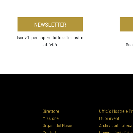
NEWSLETTER
Iscriviti per sapere tutto sulle nostre
attività
Gua
Direttore
Ufficio Mostre e Pr
Missione
I tuoi eventi
Organi del Museo
Archivi, biblioteca
Contatti
Convenzioni di ric