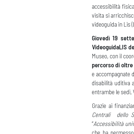
accessibilità fisic
visita si arricchi
videoguida in Lis (
Giovedì 19 sett
VideoguidaLIS d
Museo, con il coor
percorso di oltre
e accompagnate dal
disabilità uditiva
entrambe le sedi, V
Grazie ai finanzia
Centrali dello 
“
Accessibilità uni
che ha permesso d