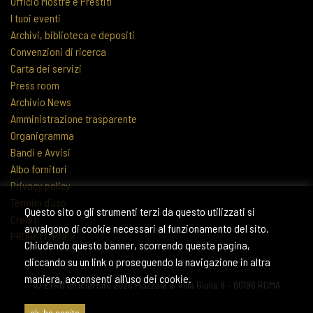
Ufficio Mostre e Prestiti
I tuoi eventi
Archivi, biblioteca e depositi
Convenzioni di ricerca
Carta dei servizi
Press room
Archivio News
Amministrazione trasparente
Organigramma
Bandi e Avvisi
Albo fornitori
Privacy policy
Termini d'uso
Questo sito o gli strumenti terzi da questo utilizzati si
Crediti
avvalgono di cookie necessari al funzionamento del sito.
PROGETTI PNRR
Chiudendo questo banner, scorrendo questa pagina,
cliccando su un link o proseguendo la navigazione in altra
maniera, acconsenti all'uso dei cookie.
© ETRU official site 2026 Piazzale di Villa Giulia 9 – 00196 ROMA
ok, ho capito