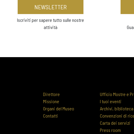
NEWSLETTER
Iscriviti per sapere tutto sulle nostre
attività
Gua
Direttore
Ufficio Mostre e Pr
Missione
I tuoi eventi
Organi del Museo
Archivi, biblioteca
Contatti
Convenzioni di ric
Carta dei servizi
Press room