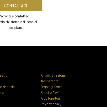
CONTATTACI
Scrivici e contattaci.
rda chi siamo e di cosa ci
occupiamo
estiti
Amministrazione
trasparente
 e depositi
Organigramma
erca
Bandi e Avvisi
Albo fornitori
Privacy policy