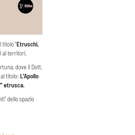
titolo "
Etruschi,
 ai territori.
rtuna, dove il Dott.
l titolo:
L'Apollo
a" etrusca.
ti" dello spazio