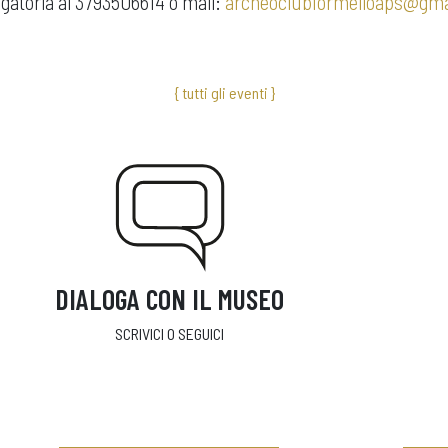
gatoria al 3793506614 o mail:
archeoclubformelloaps@gma
{ tutti gli eventi }
DIALOGA CON IL MUSEO
SCRIVICI O SEGUICI