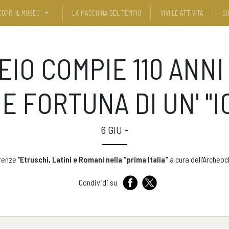
COPRI IL MUSEO
LA MACCHINA DEL TEMPIO
VIVI LE ATTIVITÀ
SO
VEIO COMPIE 110 ANNI
 E FORTUNA DI UN' 
6 GIU -
renze "
Etruschi, Latini e Romani nella "prima Italia"
a cura dell'Archeoc
Condividi su