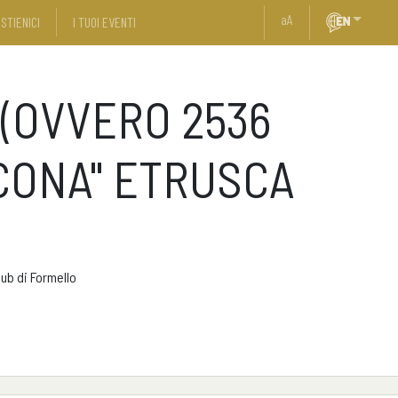
a
A
STIENICI
I TUOI EVENTI
 (OVVERO 2536
"ICONA" ETRUSCA
lub di Formello