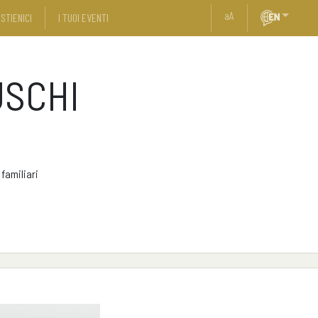
a
A
STIENICI
I TUOI EVENTI
USCHI
 familiari