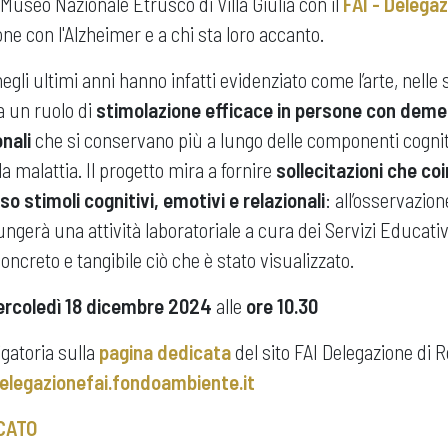
 Museo Nazionale Etrusco di Villa Giulia con il
FAI - Delega
ne con l'Alzheimer e a chi sta loro accanto.
negli ultimi anni hanno infatti evidenziato come l’arte, nelle
a un ruolo di
stimolazione efficace in persone con dem
nali
che si conservano più a lungo delle componenti cognit
malattia. Il progetto mira a fornire
sollecitazioni che co
o stimoli cognitivi, emotivi e relazionali
: all’osservazion
ungerà una attività laboratoriale a cura dei Servizi Educati
ncreto e tangibile ciò che è stato visualizzato.
rcoledì 18 dicembre 2024
alle
ore 10.30
gatoria sulla
pagina dedicata
del sito FAI Delegazione di
legazionefai.fondoambiente.it
CATO