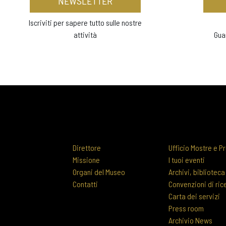
NEWSLETTER
Iscriviti per sapere tutto sulle nostre
attività
Gua
Direttore
Ufficio Mostre e Pr
Missione
I tuoi eventi
Organi del Museo
Archivi, biblioteca
Contatti
Convenzioni di ric
Carta dei servizi
Press room
Archivio News