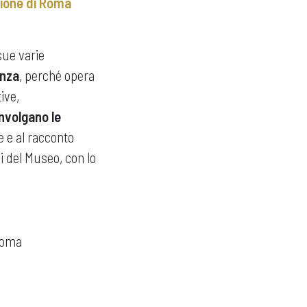
zione di Roma
 sue varie
enza
, perché opera
ive,
involgano le
e e al racconto
vi del Museo, con lo
 Roma