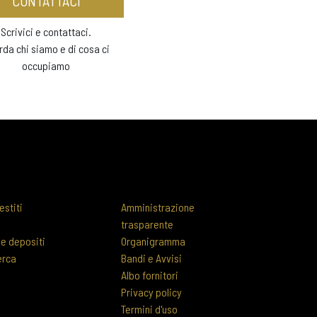
CONTATTACI
Scrivici e contattaci.
rda chi siamo e di cosa ci
occupiamo
estiti
Amministrazione
trasparente
 e depositi
Organigramma
erca
Bandi e Avvisi
Albo fornitori
Privacy policy
Termini d'uso