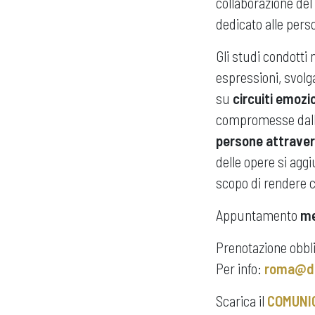
collaborazione del
dedicato alle perso
Gli studi condotti 
espressioni, svolg
su
circuiti emozio
compromesse dalla 
persone attravers
delle opere si aggi
scopo di rendere co
Appuntamento
me
Prenotazione obbli
Per info:
roma@de
Scarica il
COMUNI