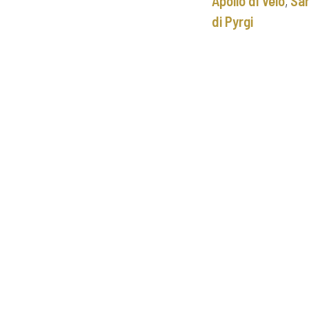
Apollo di Veio
,
Sar
di Pyrgi