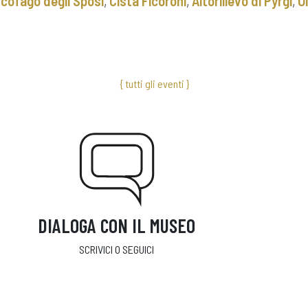
cofago degli Sposi
,
Cista Ficoroni
,
Altorilievo di Pyrgi
,
O
{ tutti gli eventi }
DIALOGA CON IL MUSEO
SCRIVICI O SEGUICI