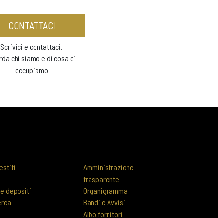
CONTATTACI
Scrivici e contattaci.
rda chi siamo e di cosa ci
occupiamo
estiti
Amministrazione
trasparente
 e depositi
Organigramma
erca
Bandi e Avvisi
Albo fornitori