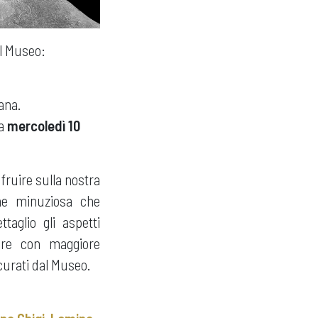
l Museo:
ana.
 a
mercoledì 10
ruire sulla nostra
ne minuziosa che
taglio gli aspetti
dere con maggiore
curati dal Museo.