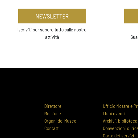
NEWSLETTER
Iscriviti per sapere tutto sulle nostre
attività
Gua
Direttore
Ufficio Mostre e Pr
Missione
I tuoi eventi
Organi del Museo
Archivi, biblioteca
Contatti
Convenzioni di ric
Carta dei servizi