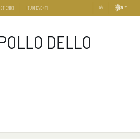
a
A
STIENICI
I TUOI EVENTI
APOLLO DELLO