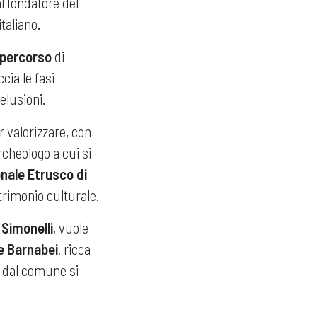
al fondatore del
italiano.
l percorso
di
ia le fasi
delusioni.
r valorizzare, con
rcheologo a cui si
nale Etrusco di
trimonio culturale.
 Simonelli
, vuole
ce Barnabei
, ricca
i dal comune si