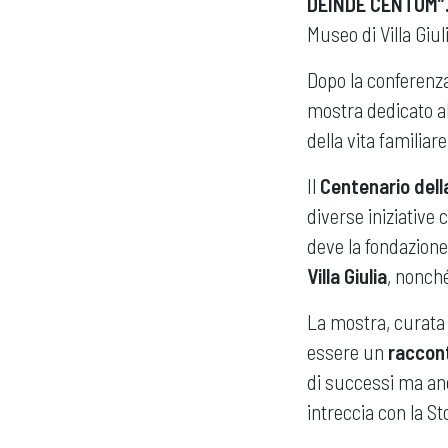
DEINDE CENTUM”.
Museo di Villa Giul
Dopo la conferenz
mostra dedicato al
della vita familiar
Il
Centenario del
diverse iniziative 
deve la fondazione
Villa Giulia
, nonché
La mostra, curata
essere un
raccont
di successi ma anc
intreccia con la St