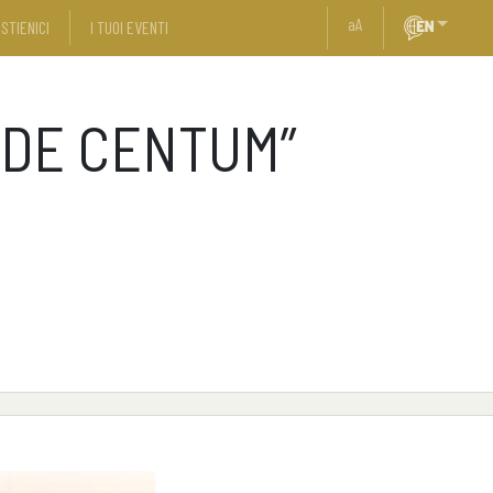
a
A
STIENICI
I TUOI EVENTI
NDE CENTUM”