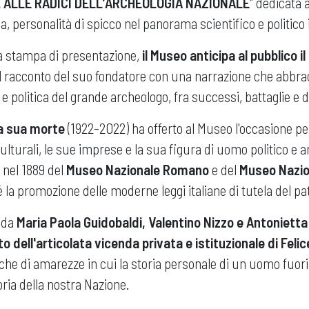
 ALLE RADICI DELL’ARCHEOLOGIA NAZIONALE
" dedicata 
ia, personalità di spicco nel panorama scientifico e politico 
a stampa di presentazione,
il Museo anticipa al pubblico i
 racconto del suo fondatore con una narrazione che abbracc
e e politica del grande archeologo, fra successi, battaglie e 
la sua morte
(1922-2022) ha offerto al Museo l'occasione pe
culturali, le sue imprese e la sua figura di uomo politico e a
 nel 1889 del
Museo Nazionale Romano
e del
Museo Nazio
 la promozione delle moderne leggi italiane di tutela del pa
 da
Maria Paola Guidobaldi, Valentino Nizzo e Antonietta
o dell'articolata vicenda privata e istituzionale di Feli
he di amarezze in cui la storia personale di un uomo fuor
oria della nostra Nazione.