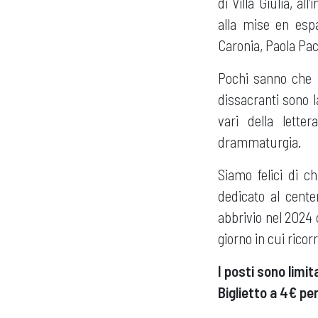
di Villa Giulia, al
alla mise en esp
Caronia, Paola Pac
Pochi sanno che G
dissacranti sono l
vari della lette
drammaturgia.
Siamo felici di c
dedicato al cente
abbrivio nel 2024 
giorno in cui ricorr
I posti sono limit
Biglietto a 4€ per 