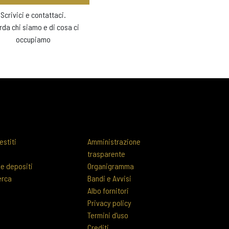
Scrivici e contattaci.
rda chi siamo e di cosa ci
occupiamo
estiti
Amministrazione
trasparente
 e depositi
Organigramma
erca
Bandi e Avvisi
Albo fornitori
Privacy policy
Termini d'uso
Crediti