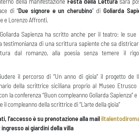
l’interno della manifestazione
Festa della Lettura
sarà pos
ace di “
Due signore e un cherubino
” di
Goliarda Sapi
e e Lorenzo Affronti.
oliarda Sapienza ha scritto anche per il teatro: le sue
a testimonianza di una scrittura sapiente che sa districa
ratura dal romanzo, alla poesia senza temere il rig
hiudere il percorso di “Un anno di gioia” il progetto de 
nario della scrittrice siciliana proprio al Museo Etrusc
con la conferenza “Buon compleanno Goliarda Sapienza” e d
e il compleanno della scrittrice di “L’arte della gioia”
ati, l’accesso è su prenotazione alla mail
iltalentodiro
ingresso ai giardini della villa