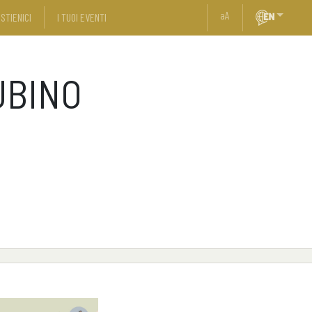
a
A
STIENICI
I TUOI EVENTI
UBINO