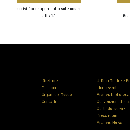
Iscriviti per sapere tutto sulle nostre
attività
Gua
Direttore
Ufficio Mostre e Pr
Missione
I tuoi eventi
Organi del Museo
Archivi, biblioteca
Contatti
Convenzioni di ric
Carta dei servizi
Press room
Archivio News