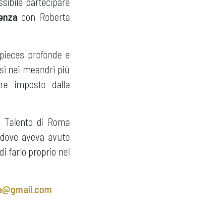
sibile partecipare
enza
con Roberta
 pieces profonde e
rsi nei meandri più
ore imposto dalla
Il Talento di Roma
o dove aveva avuto
i farlo proprio nel
ma@gmail.com