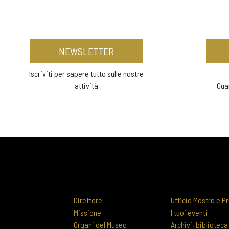
NEWSLETTER
Iscriviti per sapere tutto sulle nostre
attività
Gua
Direttore
Ufficio Mostre e Pr
Missione
I tuoi eventi
Organi del Museo
Archivi, biblioteca