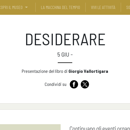
COPRI IL MUSEO
LA MACCHINA DEL TEMPIO
VIVI LE ATTIVITÀ
SO
DESIDERARE
5 GIU -
Presentazione del libro di
Giorgio Vallortigara
Condividi su
Continuano gli eventi organ