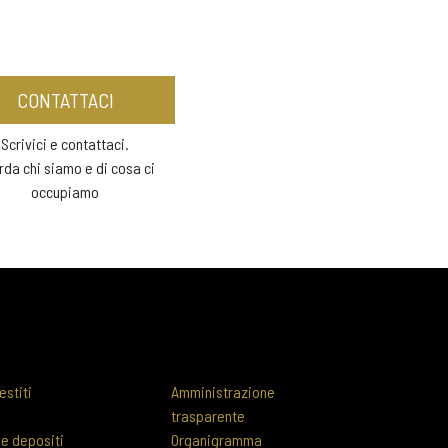
CONTATTACI
Scrivici e contattaci.
rda chi siamo e di cosa ci
occupiamo
estiti
Amministrazione
trasparente
 e depositi
Organigramma