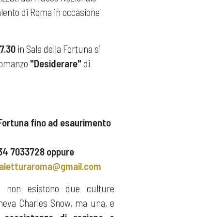
 Talento di Roma in occasione
17.30
in Sala della Fortuna si
 romanzo
"Desiderare"
di
 Fortuna fino ad esaurimento
 334 7033728 oppure
laletturaroma@gmail.com
he non esistono due culture
neva Charles Snow, ma una, e