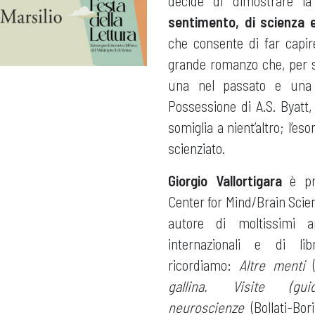
decide di dimostrare l
sentimento, di scienza
che consente di far capir
grande romanzo che, per st
una nel passato e una 
Possessione di A.S. Byatt,
somiglia a nient’altro; l’es
scienziato.
Giorgio Vallortigara
è pro
Center for Mind/Brain Scien
autore di moltissimi art
internazionali e di lib
ricordiamo:
Altre menti
(
gallina. Visite (g
neuroscienze
(Bollati-Bor