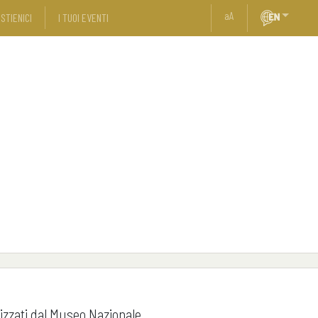
a
A
STIENICI
I TUOI EVENTI
izzati dal Museo Nazionale