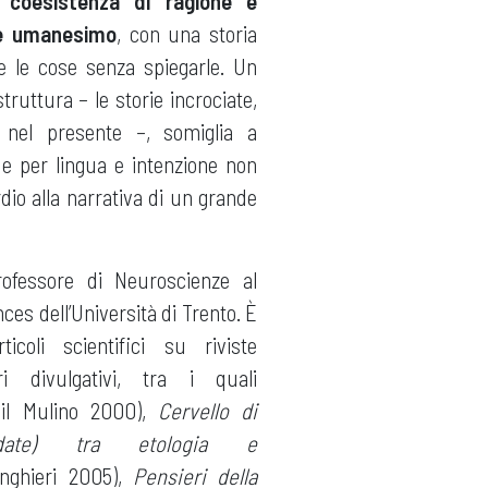
a
coesistenza di ragione e
 e umanesimo
, con una storia
e le cose senza spiegarle. Un
ruttura – le storie incrociate,
nel presente –, somiglia a
 e per lingua e intenzione non
ordio alla narrativa di un grande
fessore di Neuroscienze al
ces dell’Università di Trento. È
icoli scientifici su riviste
ri divulgativi, tra i quali
il Mulino 2000),
Cervello di
uidate) tra etologia e
inghieri 2005),
Pensieri della