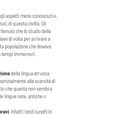
gli aspetti meno conosciuti e,
ti, di questa civiltà. Gli
tenuto che lo studio della
ave di volta per arrivare a
sta popolazione che doveva
 da tempi immemori.
azione
della lingua etrusca
senzialmente alla scarsità di
 fatto che questa non sembra
e lingue note, antiche o
brevi
, infatti i testi lunghi in