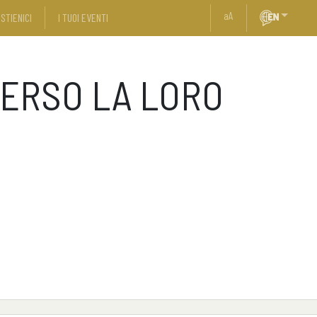
a
A
STIENICI
I TUOI EVENTI
ERSO LA LORO