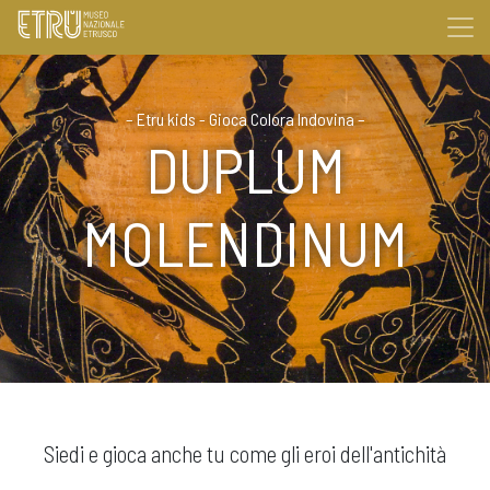
–
Etru kids - Gioca Colora Indovina
–
DUPLUM
MOLENDINUM
Siedi e gioca anche tu come gli eroi dell'antichità