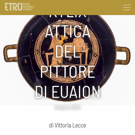
KYLIX
ATTICA
DEL
PITTORE
DI EUAION
19 Aprile 2020
di Vittoria Lecce