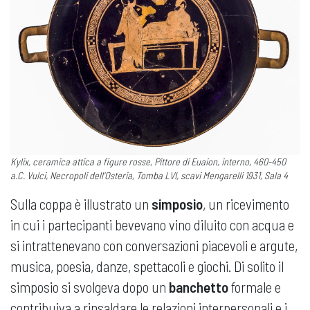
Kylix, ceramica attica a figure rosse, Pittore di Euaion, interno, 460-450
a.C. Vulci, Necropoli dell'Osteria, Tomba LVI, scavi Mengarelli 1931, Sala 4
Sulla coppa è illustrato un
simposio
, un ricevimento
in cui i partecipanti bevevano vino diluito con acqua e
si intrattenevano con conversazioni piacevoli e argute,
musica, poesia, danze, spettacoli e giochi. Di solito il
simposio si svolgeva dopo un
banchetto
formale e
contribuiva a rinsaldare le relazioni interpersonali e i