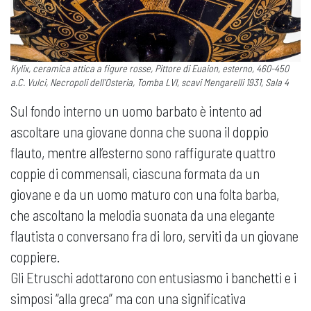
Kylix, ceramica attica a figure rosse, Pittore di Euaion, esterno, 460-450
a.C. Vulci, Necropoli dell'Osteria, Tomba LVI, scavi Mengarelli 1931, Sala 4
Sul fondo interno un uomo barbato è intento ad
ascoltare una giovane donna che suona il doppio
flauto, mentre all’esterno sono raffigurate quattro
coppie di commensali, ciascuna formata da un
giovane e da un uomo maturo con una folta barba,
che ascoltano la melodia suonata da una elegante
flautista o conversano fra di loro, serviti da un giovane
coppiere.
Gli Etruschi adottarono con entusiasmo i banchetti e i
simposi “alla greca” ma con una significativa