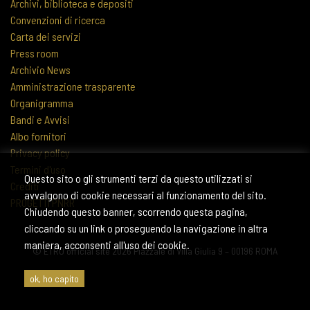
Archivi, biblioteca e depositi
Convenzioni di ricerca
Carta dei servizi
Press room
Archivio News
Amministrazione trasparente
Organigramma
Bandi e Avvisi
Albo fornitori
Privacy policy
Termini d'uso
Questo sito o gli strumenti terzi da questo utilizzati si
Crediti
avvalgono di cookie necessari al funzionamento del sito.
PROGETTI PNRR
Chiudendo questo banner, scorrendo questa pagina,
cliccando su un link o proseguendo la navigazione in altra
maniera, acconsenti all'uso dei cookie.
© ETRU official site 2026 Piazzale di Villa Giulia 9 – 00196 ROMA
ok, ho capito