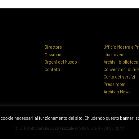
Direttore
Ufficio Mostre e Pr
Missione
I tuoi eventi
Organi del Museo
Archivi, biblioteca
Contatti
Convenzioni di ric
Carta dei servizi
Press room
Archivio News
 di cookie necessari al funzionamento del sito. Chiudendo questo banner, 
© ETRU official site 2026 Piazzale di Villa Giulia 9 – 00196 ROMA