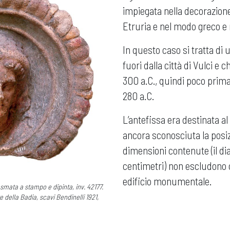
impiegata nella decorazione
Etruria e nel modo greco e
In questo caso si tratta di 
fuori dalla città di Vulci e 
300 a.C., quindi poco prim
280 a.C.
L’antefissa era destinata al
ancora sconosciuta la posiz
dimensioni contenute (il d
centimetri) non escludono 
edificio monumentale.
smata a stampo e dipinta, inv. 42177.
nte della Badia, scavi Bendinelli 1921,