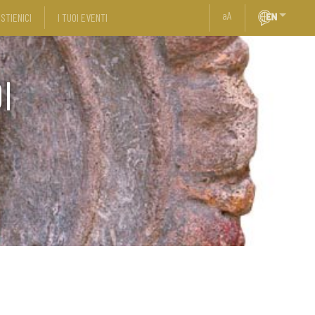
a
A
STIENICI
I TUOI EVENTI
I