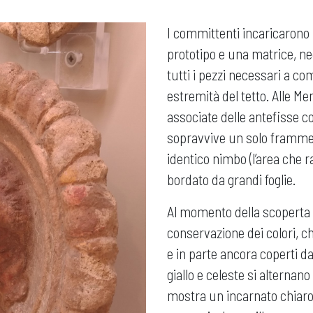
I committenti incaricarono u
prototipo e una matrice, ne
tutti i pezzi necessari a co
estremità del tetto. Alle M
associate delle antefisse con
sopravvive un solo framme
identico nimbo (l’area che r
bordato da grandi foglie.
Al momento della scoperta 
conservazione dei colori, ch
e in parte ancora coperti da
giallo e celeste si alternan
mostra un incarnato chiaro, 