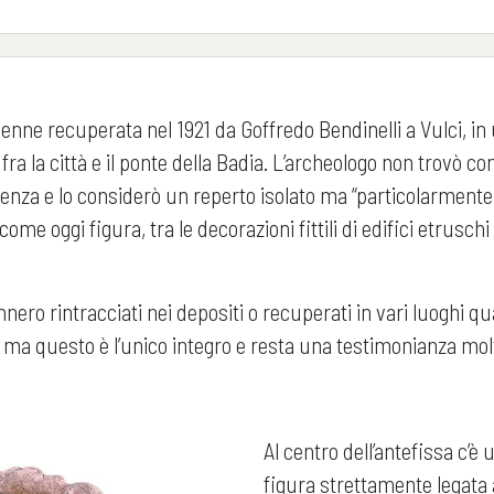
enne recuperata nel 1921 da Goffredo Bendinelli a Vulci, in
ra la città e il ponte della Badia. L’archeologo non trovò c
enienza e lo considerò un reperto isolato ma “particolarment
ome oggi figura, tra le decorazioni fittili di edifici etruschi
nnero rintracciati nei depositi o recuperati in vari luoghi q
, ma questo è l’unico integro e resta una testimonianza mol
Al centro dell’antefissa c’è
figura strettamente legata 