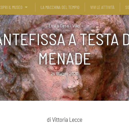
COPRI IL MUSEO
LA MACCHINA DEL TEMPIO
VIVI LE ATTIVITÀ
SO
–
Etru a Casa - Vulci
–
ANTEFISSA A TESTA D
MENADE
24 Giugno 2020
di Vittoria Lecce