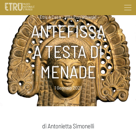
–
Etru a Casa - Villa Poniatowski
–
ANTEFISSA
A TESTA DI
MENADE
1 Gennaio 2021
di Antonietta Simonelli