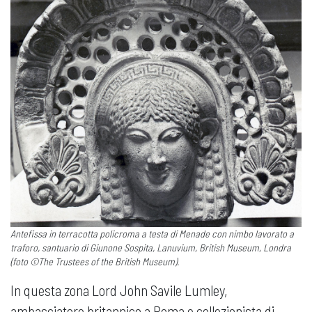
Antefissa in terracotta policroma a testa di Menade con nimbo lavorato a
traforo, santuario di Giunone Sospita, Lanuvium, British Museum, Londra
(foto ©The Trustees of the British Museum).
In questa zona Lord John Savile Lumley,
ambasciatore britannico a Roma e collezionista di