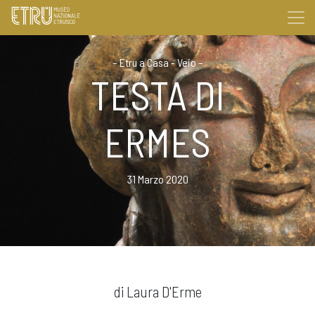
–
Etru a Casa - Veio
–
TESTA DI
ERMES
31 Marzo 2020
di Laura D'Erme