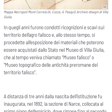
Mappa Necropoli Monti Cerreto (A. Cozza, A. Pasqui). Archivio disegni di Villa
Giulia.
In quegli anni furono condotti ricognizioni e scavi sul
territorio dell’agro falisco e, allo stesso tempo, si
procedette all’esposizione dei materiali che poterono
essere acquistati dallo Stato nel Museo di Villa Giulia,
che al tempo veniva chiamato “Museo falisco” o
“Museo topografico delle antichità preromane del
territorio falisco”.
A distanza di tre anni dalla nascita dell’istituzione fu
inaugurata, nel 1892, la sezione di Narce, collocata al
primo piano dell’emiciclo, dove rimase fino al secondo