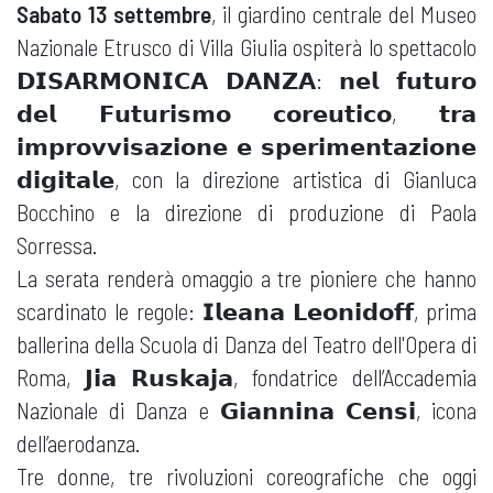
Sabato 13 settembre
, il giardino centrale del Museo
Nazionale Etrusco di Villa Giulia ospiterà lo spettacolo
𝗗𝗜𝗦𝗔𝗥𝗠𝗢𝗡𝗜𝗖𝗔 𝗗𝗔𝗡𝗭𝗔: 𝗻𝗲𝗹 𝗳𝘂𝘁𝘂𝗿𝗼
𝗱𝗲𝗹 𝗙𝘂𝘁𝘂𝗿𝗶𝘀𝗺𝗼 𝗰𝗼𝗿𝗲𝘂𝘁𝗶𝗰𝗼, 𝘁𝗿𝗮
𝗶𝗺𝗽𝗿𝗼𝘃𝘃𝗶𝘀𝗮𝘇𝗶𝗼𝗻𝗲 𝗲 𝘀𝗽𝗲𝗿𝗶𝗺𝗲𝗻𝘁𝗮𝘇𝗶𝗼𝗻𝗲
𝗱𝗶𝗴𝗶𝘁𝗮𝗹𝗲, con la direzione artistica di Gianluca
Bocchino e la direzione di produzione di Paola
Sorressa.
La serata renderà omaggio a tre pioniere che hanno
scardinato le regole: 𝗜𝗹𝗲𝗮𝗻𝗮 𝗟𝗲𝗼𝗻𝗶𝗱𝗼𝗳𝗳, prima
ballerina della Scuola di Danza del Teatro dell'Opera di
Roma, 𝗝𝗶𝗮 𝗥𝘂𝘀𝗸𝗮𝗷𝗮, fondatrice dell’Accademia
Nazionale di Danza e 𝗚𝗶𝗮𝗻𝗻𝗶𝗻𝗮 𝗖𝗲𝗻𝘀𝗶, icona
dell’aerodanza.
Tre donne, tre rivoluzioni coreografiche che oggi