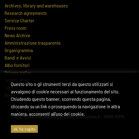
Archives, library and warehouses
Research agreements
Service Charter
Press room
News Archive
Amministrazione trasparente
Organigramma
Bandi e Avvisi
Albo fornitori
Privacy policy
Termini d'uso
Questo sito o gli strumenti terzi da questo utilizzati si
Credits
avvalgono di cookie necessari al funzionamento del sito.
None
Chiudendo questo banner, scorrendo questa pagina,
cliccando su un link o proseguendo la navigazione in altra
maniera, acconsenti all'uso dei cookie.
© ETRU official site 2026 Piazzale di Villa Giulia 9 – 00196 ROMA
ok, ho capito