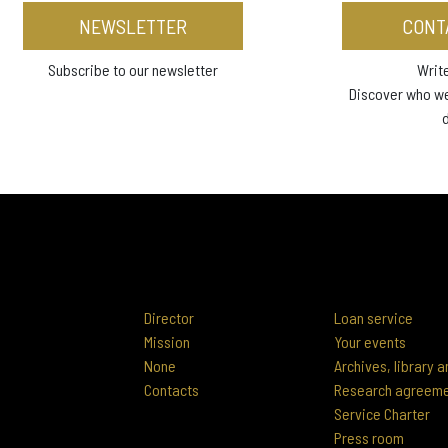
NEWSLETTER
CONT
Subscribe to our newsletter
Write
Discover who w
Director
Loan service
Mission
Your events
None
Archives, library
Contacts
Research agreem
Service Charter
Press room