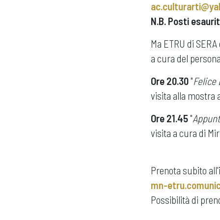
ac.culturarti@y
N.B. Posti esaurit
Ma ETRU di SERA è l
a cura del persona
Ore 20.30
"
Felice
visita alla mostra
Ore 21.45
"
Appunt
visita a cura di 
Prenota subito all'
mn-etru.comunica
Possibilità di pren