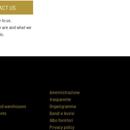
ACT US
 to us.
e are and what we
do.
Amministrazione
trasparente
 and warehouses
Organigramma
ents
Bandi e Avvisi
Albo fornitori
Privacy policy