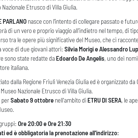
Nazionale Etrusco di Villa Giulia.
E PARLANO
nasce con l’intento di collegare passato e futur
terà di un vero e proprio viaggio all'indietro nel tempo, di ti
rso tra le opere più significative del Museo, che ci raccont
a voce di due giovani attori:
Silvia Morigi e Alessandro Lup
ere sono state redatte da
Edoardo De Angelis
, uno dei nomi 
ore italiana.
ziato dalla Regione Friuli Venezia Giulia ed è organizzato da 
 Museo Nazionale Etrusco di Villa Giulia.
 per
Sabato 9 ottobre
nell'ambito di
ETRU DI SERA
, le ap
Museo.
 gruppi:
Ore 20:00 e Ore 21:30
ati ed è obbligatoria la prenotazione all'indirizzo: