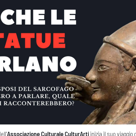
ell'
Associazione Culturale CulturArti
inizia il suo viaggio