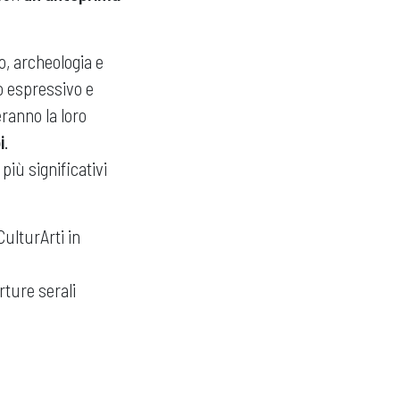
o, archeologia e
po espressivo e
eranno la loro
i
.
più significativi
CulturArti in
erture serali