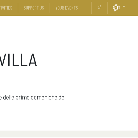
a
A
IVITIES
SUPPORT US
YOUR EVENTS
VILLA
one delle prime domeniche del