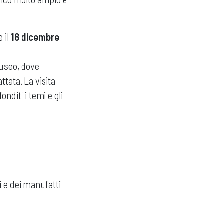
e il
18 dicembre
museo, dove
ttata. La visita
nditi i temi e gli
ni e dei manufatti
o