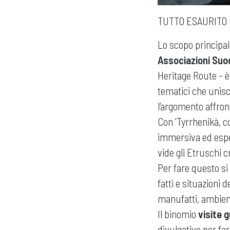
TUTTO ESAURITO 
Lo scopo principale
Associazioni Suo
Heritage Route - è
tematici che unisc
l’argomento affron
Con 'Tyrrhenikà, co
immersiva ed esper
vide gli Etruschi c
Per fare questo si 
fatti e situazioni 
manufatti, ambient
Il binomio
visite 
divulgativo per fa