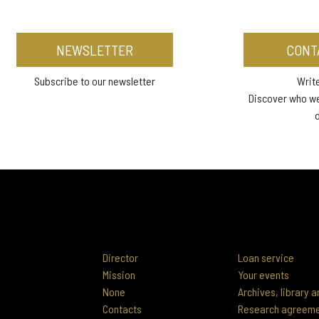
NEWSLETTER
CONT
Subscribe to our newsletter
Write
Discover who w
Director
Loan service
Mission
Your events
None
Archives, library
Contacts
Research agreem