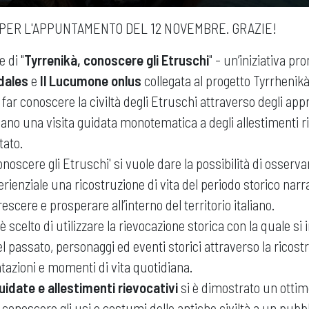
PER L'APPUNTAMENTO DEL 12 NOVEMBRE. GRAZIE!
 di "
Tyrrenikà, conoscere gli Etruschi
" - un’iniziativa p
dales
e
Il Lucumone onlus
collegata al progetto Tyrrhenik
 far conoscere la civiltà degli Etruschi attraverso degli ap
ano una visita guidata monotematica a degli allestimenti ri
tato.
noscere gli Etruschi' si vuole dare la possibilità di osserv
ienziale una ricostruzione di vita del periodo storico narr
rescere e prosperare all’interno del territorio italiano.
è scelto di utilizzare la rievocazione storica con la quale si
del passato, personaggi ed eventi storici attraverso la ricost
azioni e momenti di vita quotidiana.
guidate e allestimenti rievocativi
si è dimostrato un otti
r conoscere gli usi e costumi delle antiche civiltà a un pub