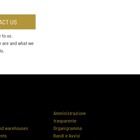
ACT US
 to us.
e are and what we
do.
Amministrazione
trasparente
 and warehouses
Organigramma
ents
Bandi e Avvisi