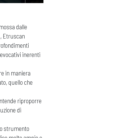
romossa dalle
à, Etruscan
profondimenti
evocativi inerenti
are in maniera
ato, quello che
 intende riproporre
ruzione di
mo strumento
blico molto ampio e