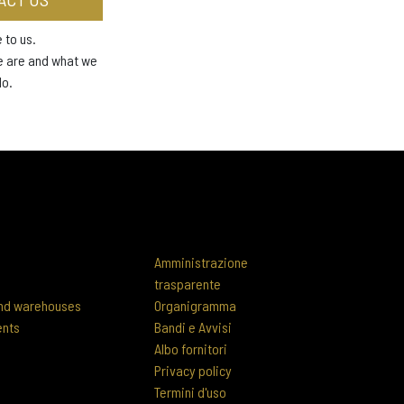
 to us.
e are and what we
do.
Amministrazione
trasparente
 and warehouses
Organigramma
ents
Bandi e Avvisi
Albo fornitori
Privacy policy
Termini d'uso