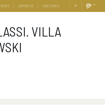
a
A
IVITIES
SUPPORT US
YOUR EVENTS
LASSI. VILLA
WSKI