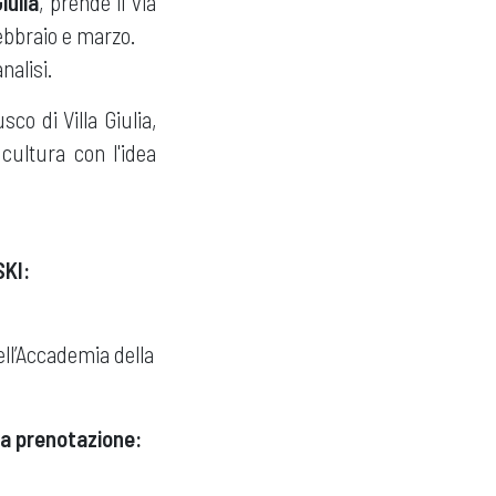
iulia
, prende il via
ebbraio e marzo.
nalisi.
co di Villa Giulia,
cultura con l'idea
SKI:
ell’Accademia della
 la prenotazione: