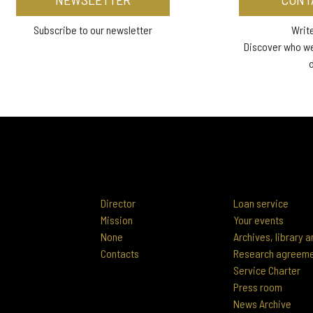
Subscribe to our newsletter
Write
Discover who w
Director
Loan service
Mission
Your events
None
Archives, library
Contacts
Research agreem
Service Charter
Press room
News Archive