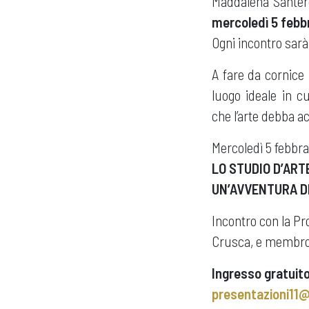
Maddalena Santero
mercoledì 5 febb
Ogni incontro sarà
A fare da cornice 
luogo ideale in c
che l’arte debba a
Mercoledì 5 febbrai
LO STUDIO D’ARTE
UN’AVVENTURA D
Incontro con la Pr
Crusca, e membro 
Ingresso gratuito
presentazioni11