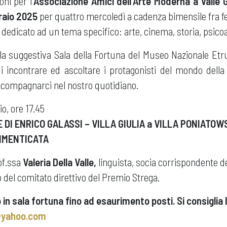
ni per l'
Associazione Amici dell’Arte Moderna a Valle G
raio 2025
per quattro mercoledì a cadenza bimensile fra f
 dedicato ad un tema specifico: arte, cinema, storia, psicoa
la suggestiva Sala della Fortuna del Museo Nazionale Etrus
ui incontrare ed ascoltare i protagonisti del mondo della 
ccompagnarci nel nostro quotidiano.
o, ore 17.45
 DI ENRICO GALASSI – VILLA GIULIA a VILLA PONIATOW
IMENTICATA
of.ssa
Valeria Della Valle,
linguista, socia corrispondente d
del comitato direttivo del Premio Strega.
 in sala fortuna fino ad esaurimento posti. Si consiglia
@yahoo.com