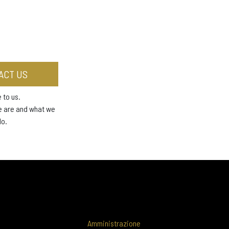
ACT US
 to us.
e are and what we
do.
Amministrazione