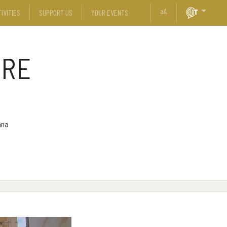
a
A
IVITIES
SUPPORT US
YOUR EVENTS
ORE
ana