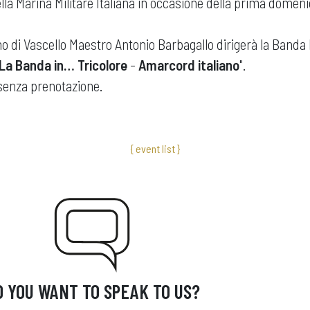
la Marina Militare Italiana in occasione della prima domen
ano di Vascello Maestro Antonio Barbagallo dirigerà la Banda
La Banda in… Tricolore
-
Amarcord italiano
".
senza prenotazione.
{ event list }
O YOU WANT TO SPEAK TO US?