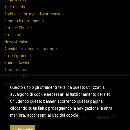
Your events
Archives, library and warehouses
Research agreements
Service Charter
Press room
News Archive
Amministrazione trasparente
Organigramma
Bandi e Avvisi
Albo fornitori
Privacy policy
Termini d'uso
Questo sito o gli strumenti terzi da questo utilizzati si
Credits
avvalgono di cookie necessari al funzionamento del sito.
None
Chiudendo questo banner, scorrendo questa pagina,
cliccando su un link o proseguendo la navigazione in altra
maniera, acconsenti all'uso dei cookie.
© ETRU official site 2026 Piazzale di Villa Giulia 9 – 00196 ROMA
ok, ho capito